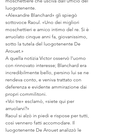
moschettiere che usciva dall’ufficio del 
luogotenente. 
«Alexandre Blanchard» gli spiegò 
sottovoce Raoul. «Uno dei migliori 
moschettieri e amico intimo del re. Si è 
arruolato cinque anni fa, giovanissimo, 
sotto la tutela del luogotenente De 
Arouet.»
A quella notizia Victor osservò l’uomo 
con rinnovato interesse; Blanchard era 
incredibilmente bello, persino lui se ne 
rendeva conto, e veniva trattato con 
deferenza e evidente ammirazione dai 
propri commilitoni. 
«Voi tre» esclamò, «siete qui per 
arruolarvi?»
Raoul si alzò in piedi e rispose per tutti, 
così vennero fatti accomodare. Il 
luogotenente De Arouet analizzò le 