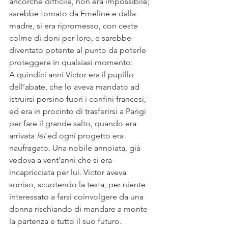
ancorché difficile, non era impossibile; 
sarebbe tornato da Emeline e dalla 
madre, si era ripromesso, con ceste 
colme di doni per loro, e sarebbe 
diventato potente al punto da poterle 
proteggere in qualsiasi momento.
A quindici anni Victor era il pupillo 
dell’abate, che lo aveva mandato ad 
istruirsi persino fuori i confini francesi, 
ed era in procinto di trasferirsi a Parigi 
per fare il grande salto, quando era 
arrivata 
lei
 ed ogni progetto era 
naufragato. Una nobile annoiata, già 
vedova a vent’anni che si era 
incapricciata per lui. Victor aveva 
sorriso, scuotendo la testa, per niente 
interessato a farsi coinvolgere da una 
donna rischiando di mandare a monte 
la partenza e tutto il suo futuro.