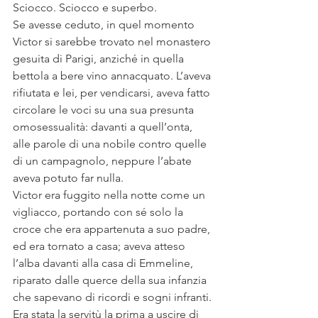
Sciocco. Sciocco e superbo. 
Se avesse ceduto, in quel momento 
Victor si sarebbe trovato nel monastero 
gesuita di Parigi, anziché in quella 
bettola a bere vino annacquato. L’aveva 
rifiutata e lei, per vendicarsi, aveva fatto 
circolare le voci su una sua presunta 
omosessualità: davanti a quell’onta, 
alle parole di una nobile contro quelle 
di un campagnolo, neppure l’abate 
aveva potuto far nulla.
Victor era fuggito nella notte come un 
vigliacco, portando con sé solo la 
croce che era appartenuta a suo padre, 
ed era tornato a casa; aveva atteso 
l’alba davanti alla casa di Emmeline, 
riparato dalle querce della sua infanzia 
che sapevano di ricordi e sogni infranti.
Era stata la servitù la prima a uscire di 