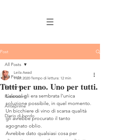
Post
All Posts
Leila Awad
All Posts
1 set 2020
Tempo di lettura: 12 min
Tutti per uno. Uno per tutti.
Racconti
L’alcool gli era sembrata l’unica 
Recensioni
soluzione possibile, in quel momento. 
Anteprime
Un bicchiere di vino di scarsa qualità 
Diario di bordo
gli avrebbe procurato il tanto 
agognato oblio. 
Avrebbe dato qualsiasi cosa per 