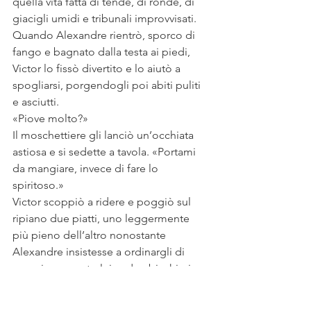
quella vita fatta di tende, di ronde, di 
giacigli umidi e tribunali improvvisati.
Quando Alexandre rientrò, sporco di 
fango e bagnato dalla testa ai piedi, 
Victor lo fissò divertito e lo aiutò a 
spogliarsi, porgendogli poi abiti puliti 
e asciutti.
«Piove molto?»
Il moschettiere gli lanciò un’occhiata 
astiosa e si sedette a tavola. «Portami 
da mangiare, invece di fare lo 
spiritoso.»
Victor scoppiò a ridere e poggiò sul 
ripiano due piatti, uno leggermente 
più pieno dell’altro nonostante 
Alexandre insistesse a ordinargli di 
mangiare quanto lui, e due bicchieri 
colmi di birra calda, che avrebbe 
scaldato entrambi.