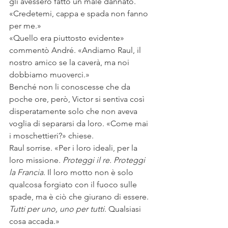
gli avessero fatto un male dannato. 
«Credetemi, cappa e spada non fanno 
per me.»
«Quello era piuttosto evidente» 
commentò André. «Andiamo Raul, il 
nostro amico se la caverà, ma noi 
dobbiamo muoverci.»
Benché non li conoscesse che da 
poche ore, però, Victor si sentiva così 
disperatamente solo che non aveva 
voglia di separarsi da loro. «Come mai 
i moschettieri?» chiese.
Raul sorrise. «Per i loro ideali, per la 
loro missione. 
Proteggi il re. Proteggi 
la Francia
. Il loro motto non è solo 
qualcosa forgiato con il fuoco sulle 
spade, ma è ciò che giurano di essere. 
Tutti per uno, uno per tutti
. Qualsiasi 
cosa accada.»