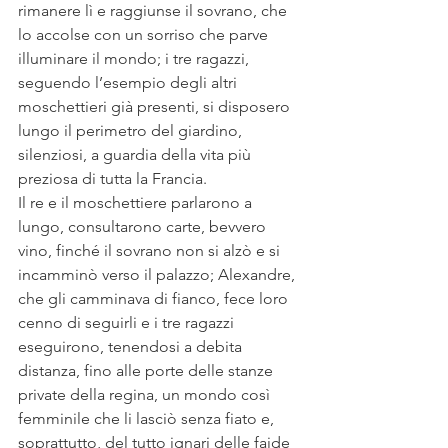
rimanere lì e raggiunse il sovrano, che 
lo accolse con un sorriso che parve 
illuminare il mondo; i tre ragazzi, 
seguendo l’esempio degli altri 
moschettieri già presenti, si disposero 
lungo il perimetro del giardino, 
silenziosi, a guardia della vita più 
preziosa di tutta la Francia.
Il re e il moschettiere parlarono a 
lungo, consultarono carte, bevvero 
vino, finché il sovrano non si alzò e si 
incamminò verso il palazzo; Alexandre, 
che gli camminava di fianco, fece loro 
cenno di seguirli e i tre ragazzi 
eseguirono, tenendosi a debita 
distanza, fino alle porte delle stanze 
private della regina, un mondo così 
femminile che li lasciò senza fiato e, 
soprattutto, del tutto ignari delle faide 