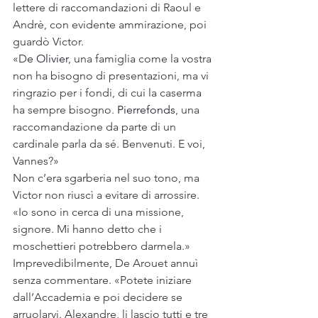
lettere di raccomandazioni di Raoul e 
Andrè, con evidente ammirazione, poi 
guardò Victor.
«D
e Olivier
, una famiglia come la vostra 
non ha bisogno di presentazioni, ma vi 
ringrazio per i fondi, di cui la caserma 
ha sempre bisogno. 
Pierrefonds
, una 
raccomandazione da parte di un 
cardinale parla da sé. Benvenuti. E voi, 
Vannes?»
Non c’era sgarberia nel suo tono, ma 
Victor non riuscì a evitare di arrossire. 
«Io sono in cerca di una missione, 
signore. Mi hanno detto che i 
moschettieri potrebbero darmela.»
Imprevedibilmente, De Arouet annuì 
senza commentare. «Potete iniziare 
dall’Accademia e poi decidere se 
arruolarvi. Alexandre, li lascio tutti e tre 